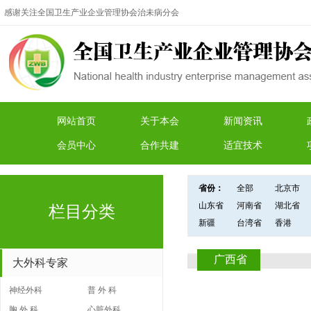
感谢关注全国卫生产业企业管理协会治未病分会
网站首页
关于本会
新闻资讯
会员中心
合作共建
适宜技术
省份：
全部
北京市
山东省
河南省
湖北省
栏目分类
新疆
台湾省
香港
广西省
大外科专家
神经外科
普 外 科
胸 外 科
心脏外科