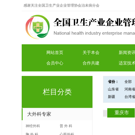
感谢关注全国卫生产业企业管理协会治未病分会
网站首页
关于本会
新闻资
会员中心
合作共建
适宜技
省份：
全部
山东省
河南
栏目分类
新疆
台湾
重庆市
大外科专家
神经外科
普 外 科
胸 外 科
心脏外科