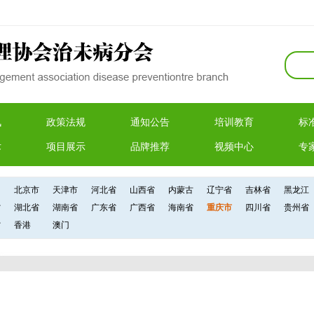
讯
政策法规
通知公告
培训教育
标
术
项目展示
品牌推荐
视频中心
专
北京市
天津市
河北省
山西省
内蒙古
辽宁省
吉林省
黑龙江
省
湖北省
湖南省
广东省
广西省
海南省
重庆市
四川省
贵州省
省
香港
澳门