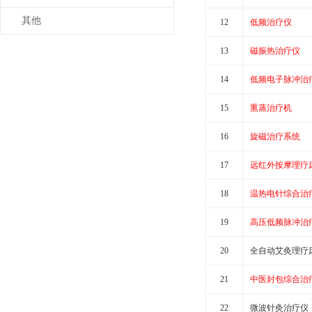
其他
12
低频治疗仪
13
磁振热治疗仪
14
低频电子脉冲治
15
熏蒸治疗机
16
旋磁治疗系统
17
远红外按摩理疗
18
温热电针综合治
19
高压低频脉冲治
20
全自动艾灸理疗
21
中医封包综合治
22
微波针灸治疗仪