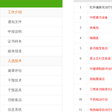
1
红外偏振光治疗
工作介绍
2
中医膏方设备
通知文件
3
热奄包
申报说明
4
隔物灸
证书样本
5
多功能艾灸仪
媒体报道
6
普云五行艾灸器
入选技术
7
中频调制脉冲治
健康评估
8
智能熏蒸仪
干预技术
9
三维多功能牵引
干预器具
10
干扰电治疗仪
功能食品
信息系统
11
电热磁综合治疗